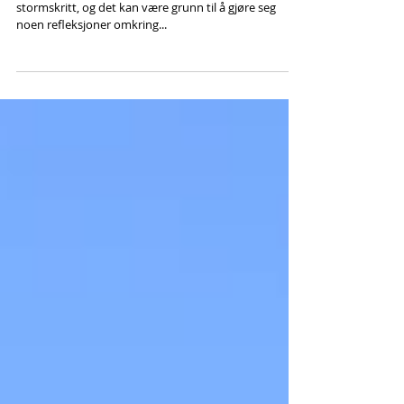
Ektheten bør kultiveres og utvikles
Fredrikstad nærmer seg sitt 450-årsjubileum med
stormskritt, og det kan være grunn til å gjøre seg
noen refleksjoner omkring...