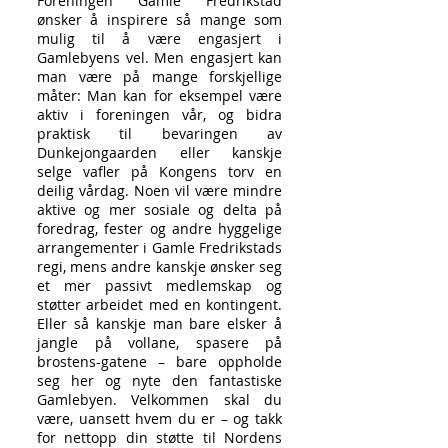
Foreningen Gamle Fredrikstad
ønsker å inspirere så mange som
mulig til å være engasjert i
Gamlebyens vel. Men engasjert kan
man være på mange forskjellige
måter: Man kan for eksempel være
aktiv i foreningen vår, og bidra
praktisk til bevaringen av
Dunkejongaarden eller kanskje
selge vafler på Kongens torv en
deilig vårdag. Noen vil være mindre
aktive og mer sosiale og delta på
foredrag, fester og andre hyggelige
arrangementer i Gamle Fredrikstads
regi, mens andre kanskje ønsker seg
et mer passivt medlemskap og
støtter arbeidet med en kontingent.
Eller så kanskje man bare elsker å
jangle på vollane, spasere på
brostens-gatene – bare oppholde
seg her og nyte den fantastiske
Gamlebyen. Velkommen skal du
være, uansett hvem du er – og takk
for nettopp din støtte til Nordens