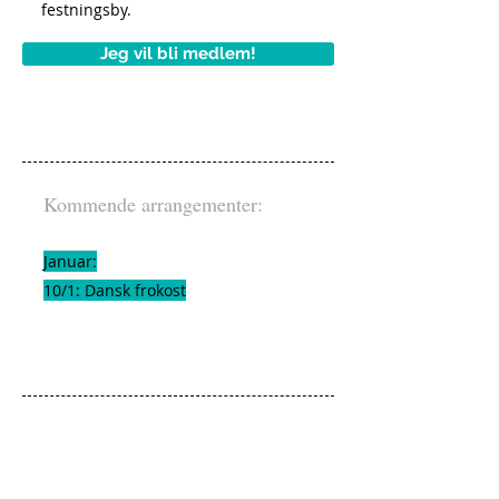
festningsby.
Jeg vil bli medlem!
Kommende arrangementer:
Januar:
10/1: Dansk frokost
Følg oss på
:
Facebook