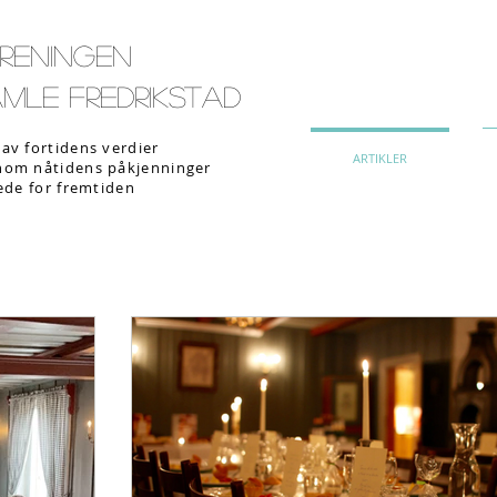
reningen
mle Fredrikstad
av fortidens verdier
ARTIKLER
nom nåtidens påkjenninger
lede for fremtiden