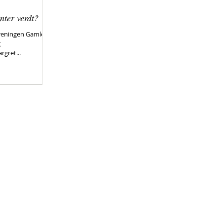
nter verdt?
oreningen Gamle
g
nssenter i Fredrikstad. Margret...