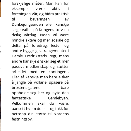
forskjellige måter: Man kan for
eksempel være aktiv i
foreningen vår, og bidra praktisk
til bevaringen av
Dunkejongaarden eller kanskje
selge vafler på Kongens torv en
deilig vårdag. Noen vil være
mindre aktive og mer sosiale og
delta på foredrag, fester og
s
andre hyggelige arrangementer i
eres
Gamle Fredrikstads regi, mens
andre kanskje ønsker seg et mer
passivt medlemskap og støtter
arbeidet med en kontingent.
Eller så kanskje man bare elsker
å jangle på vollane, spasere på
brostens-gatene – bare
oppholde seg her og nyte den
fantastiske Gamlebyen.
Velkommen skal du være,
uansett hvem du er – og takk for
nettopp din støtte til Nordens
festningsby.