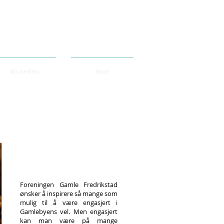
Bli medlem
More
Vil du støtte
vårt arbeid?
Foreningen Gamle Fredrikstad
ønsker å inspirere så mange som
mulig til å være engasjert i
Gamlebyens vel. Men engasjert
kan man være på mange