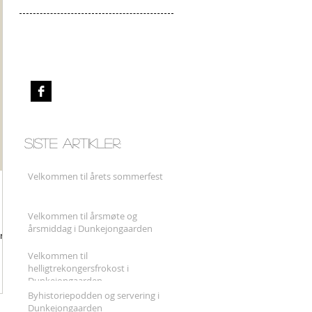
Følg oss på
:
Facebook
Siste artikler:
Velkommen til årets sommerfest
Velkommen til årsmøte og
 skal
årsmiddag i Dunkejongaarden
ene
Velkommen til
helligtrekongersfrokost i
Dunkejongaarden
Byhistoriepodden og servering i
Dunkejongaarden