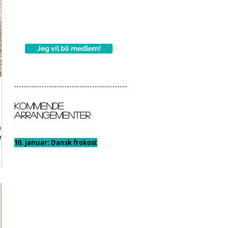
Jeg vil bli medlem!
Kommende
arrangementer
:
hus
 i
10. januar: Dansk frokost