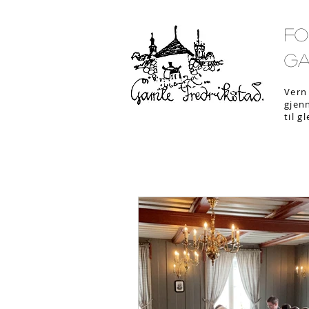
Fo
Ga
Vern 
gjen
til g